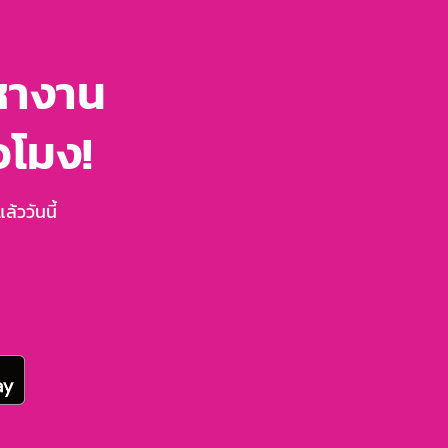
หางาน
่วโมง!
้ววันนี้