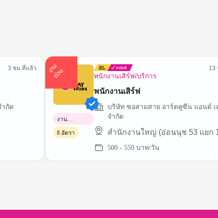
า
น
ด่
ว
3 ชม.ที่แล้ว
13 
ง
น
พนักงานเสิร์ฟ/บริการ
พนักงานเสิร์ฟ
จำกัด
บริษัท ซอสามสาย อาร์ตคูซีน แอนด์ เค
จำกัด
งาน
พาร์ทไทม์
สำนักงานใหญ่ (อ่อนนุช 53 แยก 
8 อัตรา
500 - 550 บาท/วัน