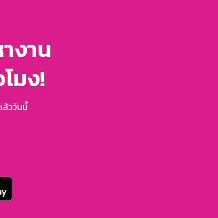
หางาน
่วโมง!
้ววันนี้