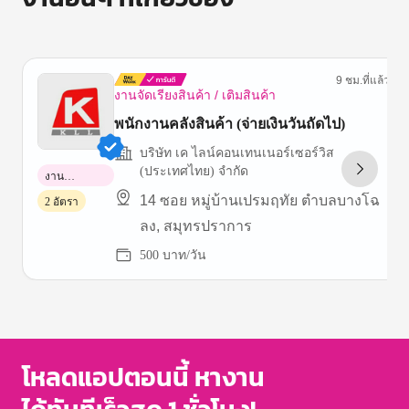
9 ชม.ที่แล้ว
งานจัดเรียงสินค้า / เติมสินค้า
พนักงานคลังสินค้า (จ่ายเงินวันถัดไป)
บริษัท เค ไลน์คอนเทนเนอร์เซอร์วิส
(ประเทศไทย) จำกัด
งาน
พาร์ทไทม์
14 ซอย หมู่บ้านเปรมฤทัย ตำบลบางโฉ
2 อัตรา
ลง, สมุทรปราการ
500 บาท/วัน
Item
1
of
3
โหลดแอปตอนนี้ หางาน