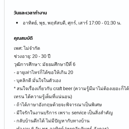
วันและเวลาทำงาน
อาทิตย์, พุธ, พฤหัสบดี, ศุกร์, เสาร์ 17:00 - 01:30 น.
คุณสมบัติ
เพศ: ไม่จำกัด
ช่วงอายุ: 20 - 30 ปี
วุฒิการศึกษา: มัธยมศึกษาปีที่ 6
- อายุเท่าไหร่ก็ได้ขอให้เกิน 20
- บุคลิกดี มั่นใจในตัวเอง
* สนใจเรื่องเกี่ยวกับ craft beer (ความรู้มีมาไม่ต้องเยอะก็
เทรน ได้ความรู้เต็มที่แน่นอน)
- ถ้าได้ภาษาอังกฤษด้วยจะพิจารณาเป็นพิเศษ
- มีใจรักในงานบริการ เพราะ service เป็นสิ่งสำคัญ
- กลับบ้านดึกได้ ไม่มีปัญหากับทางบ้าน
- ทำงาน 6 วัน พุธ-อาทิตย์ (หยุดวันจันทร์-อังคาร)