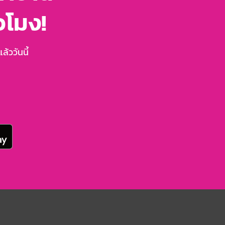
่วโมง!
้ววันนี้