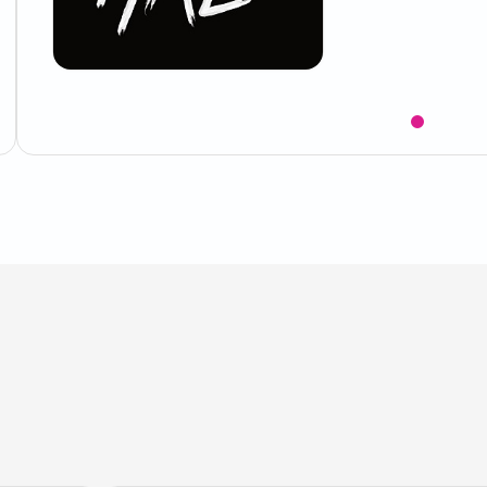
Item
1
of
1