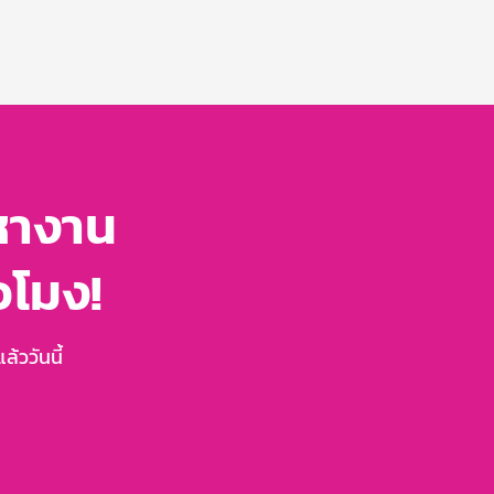
หางาน
่วโมง!
้ววันนี้