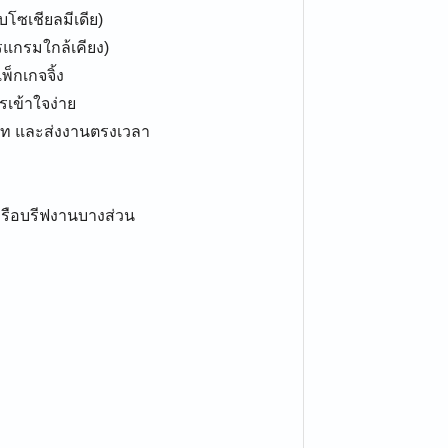
บโซเชียลมีเดีย)
แกรมใกล้เคียง)
พ็กเกจจิ้ง
รเข้าใจง่าย
โมท และส่งงานตรงเวลา
ลหรือบรีฟงานบางส่วน