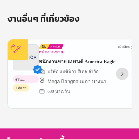
งานอื่นๆ ที่เกี่ยวข้อง
ง
น
แ
น
ะ
า
นำ
เมื่อสักครู่
พนักงานขาย
พนักงานขาย แบรนด์ America Eagle
บริษัท แปซิฟิกา รีเทล จำกัด
งาน
Mega Bangna เมกา บางนา
พาร์ทไทม์
1 อัตรา
600 บาท/วัน
Item
1
of
3