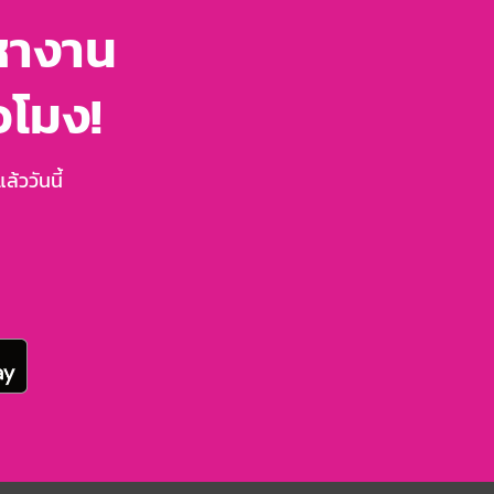
หางาน
่วโมง!
้ววันนี้