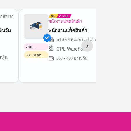
าทีที่แล้ว
5 นาทีที่
พนักงานแพ็คสินค้า
งินวัน
พนักงานแพ็คสินค้า
บริษัท ซีพีแอล แวร์เฮ้าส์ จำกัด
งาน
CPL Warehouse
พาร์ทไทม์
30 - 50 อัตรา/
นุ่น
360 - 480 บาท/วัน
วัน