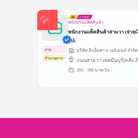
า
น
ด่
ว
ง
น
พนักงานแพ็คสินค้า
พนักงานแพ็คสินค้าสามวา (จ่ายเงินวันถัด
ไป)
งาน
บริษัท อี-เอ็มพาวเวอร์เมนท์ จำกัด
พาร์ทไทม์
จำนวนมาก
ถนนสามวา เขตมีนบุรี(คลัง 
200 - 580 บาท/วัน
Item
1
of
3