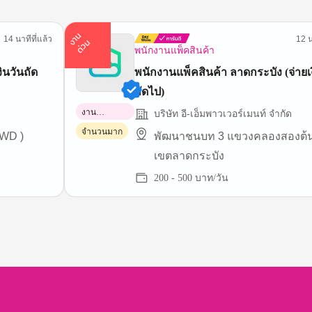
า
น
ด่
ว
14 นาทีที่แล้ว
12 น
ง
น
พนักงานแพ็คสินค้า
พนักงานแพ็คสินค้า ลาดกระบัง (จ่ายเ
ถัดไป)
งาน
บริษัท อี-เอ็มพาวเวอร์เมนท์ จำกัด
พาร์ทไทม์
จำนวนมาก
JWD )
พัฒนาชนบท 3 แขวงคลองสองต้น
เขตลาดกระบัง
200 - 500 บาท/วัน