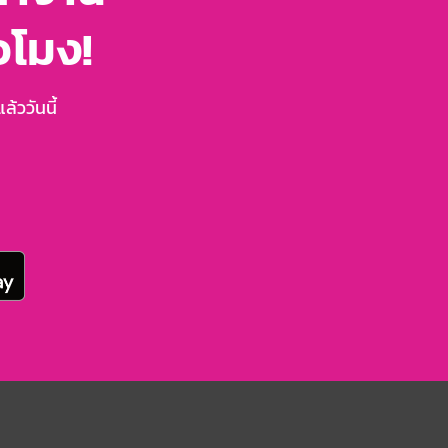
่วโมง!
้ววันนี้