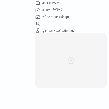
410 บาท/วัน
งานพาร์ทไทม์
พนักงานประจำบูธ
1
บูธถนนคนเดินดินแดง