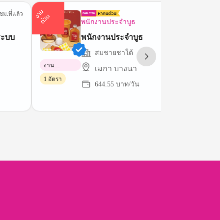
า
น
ด่
ว
ชม.ที่แล้ว
5 ชม.ที่
ง
น
พนักงานประจำบูธ
นระบบ
พนักงานประจำบูธ
สมชายชาใต้
งาน
เมกา บางนา
พาร์ทไทม์
1 อัตรา
644.55 บาท/วัน