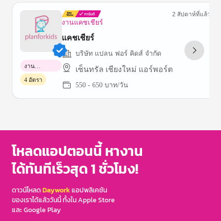
2 สัปดาห์ที่แล้ว
งานแคชเชียร์
แคชเชียร์
บริษัท แปลน ฟอร์ คิดส์ จำกัด
งาน
เซ็นทรัล เชียงใหม่ แอร์พอร์ต
พาร์ทไทม์
4 อัตรา
550 - 650 บาท/วัน
Item
1
of
3
โหลดแอปตอนนี้ หางาน
ได้ทันทีเร็วสุด 1 ชั่วโมง!
ดาวน์โหลด
Daywork
แอปพลิเคชัน
ของเราได้แล้ววันนี้ ทั้งใน Apple Store
และ Google Play