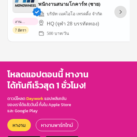
พนักงานสนามโกคาร์ท (ชาย)
บริษัท เมคไอโอ เทรดดิ้ง จำกัด
งาน
HQ (จุฬา 28 บรรทัดทอง)
พาร์ทไทม์
7 อัตรา
500 บาท/วัน
Item
1
of
3
โหลดแอปตอนนี้ หางาน
ได้ทันทีเร็วสุด 1 ชั่วโมง!
ดาวน์โหลด
Daywork
แอปพลิเคชัน
ของเราได้แล้ววันนี้ ทั้งใน Apple Store
และ Google Play
หางาน
หางานพาร์ทไทม์