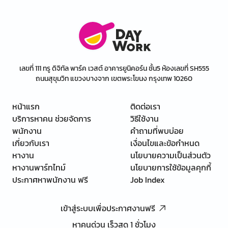
เลขที่ 111 ทรู ดิจิทัล พาร์ค เวสต์ อาคารยูนิคอร์น ชั้น5 ห้องเลขที่ SH555
ถนนสุขุมวิท แขวงบางจาก เขตพระโขนง กรุงเทพ 10260
หน้าแรก
ติดต่อเรา
บริการหาคน ช่วยจัดการ
วิธีใช้งาน
พนักงาน
คำถามที่พบบ่อย
เกี่ยวกับเรา
เงื่อนไขและข้อกำหนด
หางาน
นโยบายความเป็นส่วนตัว
หางานพาร์ทไทม์
นโยบายการใช้ข้อมูลคุกกี้
ประกาศหาพนักงาน ฟรี
Job Index
เข้าสู่ระบบเพื่อประกาศงานฟรี
หาคนด่วน เร็วสุด 1 ชั่วโมง