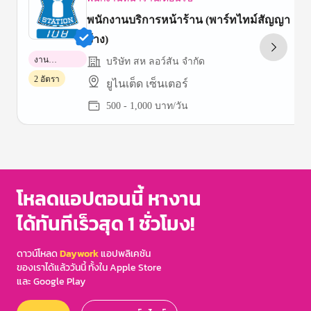
พนักงานบริการหน้าร้าน (พาร์ทไทม์สัญญา
จ้าง)
งาน
บริษัท สห ลอว์สัน จำกัด
พาร์ทไทม์
2 อัตรา
ยูไนเต็ด เซ็นเตอร์
500 - 1,000 บาท/วัน
Item
1
of
3
โหลดแอปตอนนี้ หางาน
ได้ทันทีเร็วสุด 1 ชั่วโมง!
ดาวน์โหลด
Daywork
แอปพลิเคชัน
ของเราได้แล้ววันนี้ ทั้งใน Apple Store
และ Google Play