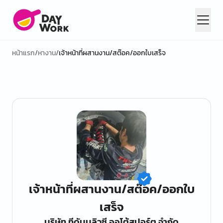
หน้าแรก
/
หางาน
/
เจ้าหน้าที่ผสานงาน/สต๊อค/ออกใบเสร็จ
เจ้าหน้าที่ผสานงาน/สต๊อค/ออกใบ
เสร็จ
บริษัท ทีดับบลิวซี ออโต้สปอร์ต จํากัด