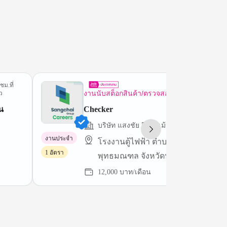
ชม.ที่
3 วันที
งานนับสต็อกสินค้า/ตรวจสอบทรัพย์สิน
ว
น
Checker
บริษัท แสงชัย อีควิพเม้นท์ จำกัด
งานประจำ
โรงงานตู้ไฟฟ้า ตำบลศาลายา อำเภอ
1 อัตรา
พุทธมณฑล จังหวัดนครปฐม 73170
12,000 บาท/เดือน