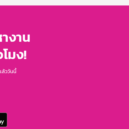
หางาน
่วโมง!
้ววันนี้