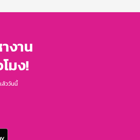
หางาน
่วโมง!
้ววันนี้