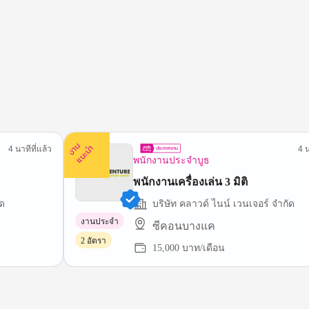
ง
น
แ
น
ะ
า
นำ
4 นาทีที่แล้ว
4 น
พนักงานประจำบูธ
พนักงานเครื่องเล่น 3 มิติ
ัด
บริษัท คลาวด์ ไนน์ เวนเจอร์ จํากัด
งานประจำ
ซีคอนบางแค
2 อัตรา
15,000 บาท/เดือน