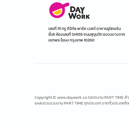
เลขที่ 111 ทรู ดิจิทัล พาร์ค เวสต์ อาคารยูนิคอร์น
ชั้น5 ห้องเลขที่ SH555 ถนนสุขุมวิท แขวงบางจาก
เขตพระโขนง กรุงเทพ 10260
Copyright © www.daywork.co ตลาดงาน PART TIME สำหรับ
แหล่งรวบรวมงาน PART TIME ทุกประเภท จากทั่วประเทศไท