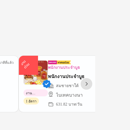
า
น
ด่
ว
าทีที่แล้ว
55 นาทีที่
ง
น
พนักงานประจำบูธ
พนักงานประจำบูธ
สมชายชาใต้
งาน
ไบเทคบางนา
พาร์ทไทม์
1 อัตรา
631.82 บาท/วัน