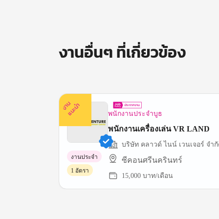
งานอื่นๆ ที่เกี่ยวข้อง
ง
น
แ
น
ะ
า
นำ
พนักงานประจำบูธ
พนักงานเครื่องเล่น VR LAND
บริษัท คลาวด์ ไนน์ เวนเจอร์ จําก
งานประจำ
ซีคอนศรีนครินทร์
1 อัตรา
15,000 บาท/เดือน
Item
1
of