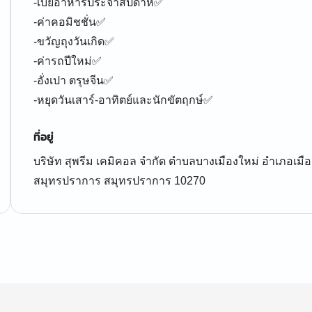
-เบี้ยอาหารประจำสัปดาห์✅
-ค่าคอมิชชั่น✅
-ขวัญถุงวันเกิด✅
-ค่ารถปีใหม่✅
-อั่งเปา ตรุษจีน✅
-หยุดวันเสาร์-อาทิตย์และนักขัตฤกษ์✅
ที่อยู่
บริษัท สุพรีม เคมิคอล จำกัด ตำบลบางเมืองใหม่ อำเภอเมื
สมุทรปราการ สมุทรปราการ 10270