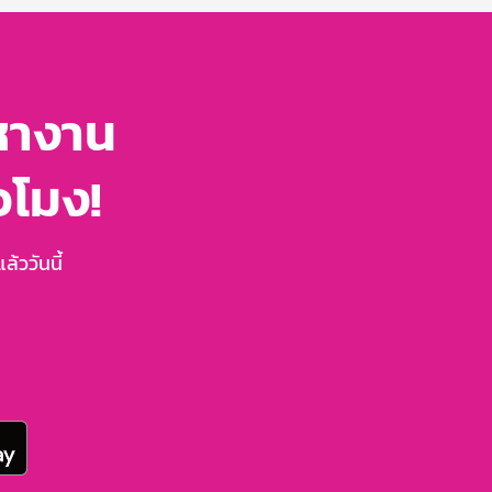
หางาน
่วโมง!
้ววันนี้