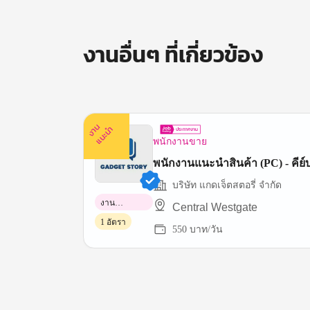
งานอื่นๆ ที่เกี่ยวข้อง
ง
น
แ
น
ะ
า
นำ
พนักงานขาย
พนักงานแนะนำสินค้า (PC) - คีย์
บริษัท แกดเจ็ตสตอรี่ จำกัด
งาน
Central Westgate
พาร์ทไทม์
1 อัตรา
550 บาท/วัน
Item
1
of
3