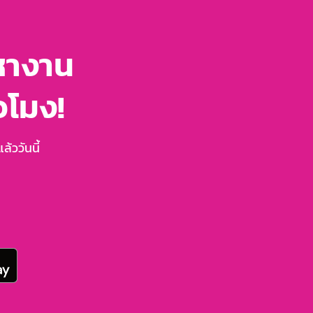
หางาน
่วโมง!
้ววันนี้