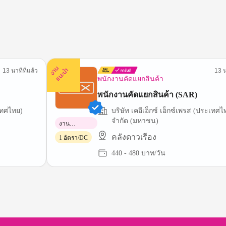
ง
น
แ
น
ะ
า
นำ
13 นาทีที่แล้ว
13 น
พนักงานคัดแยกสินค้า
พนักงานคัดแยกสินค้า (SAR)
ะเทศไทย)
บริษัท เคอีเอ็กซ์ เอ็กซ์เพรส (ประเทศไ
จำกัด (มหาชน)
งาน
พาร์ทไทม์
คลังดาวเรีอง
1 อัตรา/DC
440 - 480 บาท/วัน