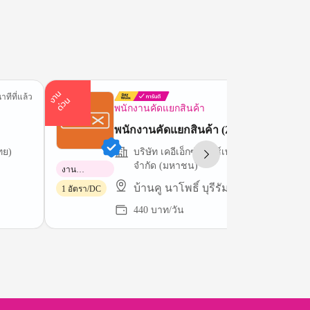
า
น
ด่
ว
าทีที่แล้ว
13 นาทีที่
ง
น
พนักงานคัดแยกสินค้า
พนักงานคัดแยกสินค้า (ZPUT)
ทย)
บริษัท เคอีเอ็กซ์ เอ็กซ์เพรส (ประเทศไทย)
จำกัด (มหาชน)
งาน
พาร์ทไทม์
บ้านคู นาโพธิ์ บุรีรัมย์
1 อัตรา/DC
440 บาท/วัน