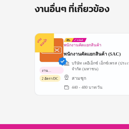
งานอื่นๆ ที่เกี่ยวข้อง
ง
น
แ
น
ะ
า
นำ
พนักงานคัดแยกสินค้า
พนักงานคัดแยกสินค้า (SAC)
บริษัท เคอีเอ็กซ์ เอ็กซ์เพรส (ปร
จำกัด (มหาชน)
งาน
พาร์ทไทม์
สามชุก
2 อัตรา/DC
440 - 480 บาท/วัน
Item
1
of
3