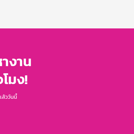
หางาน
่วโมง!
้ววันนี้