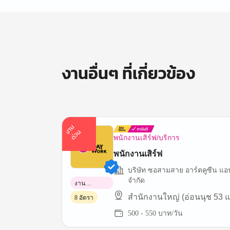
งานอื่นๆ ที่เกี่ยวข้อง
า
น
ด่
ว
ง
น
พนักงานเสิร์ฟ/บริการ
พนักงานเสิร์ฟ
บริษัท ซอสามสาย อาร์ตคูซีน แอนด
จำกัด
งาน
พาร์ทไทม์
สำนักงานใหญ่ (อ่อนนุช 53 แ
8 อัตรา
500 - 550 บาท/วัน