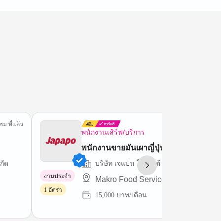
ชม.ที่แล้ว
9 ชม.ที่
พนักงานเสิร์ฟ/บริการ
พนักงานขายมันเผาญี่ปุ่น
กัด
บริษัท เจแปน โปเตโต้ (ไทยแลนด์) จำกัด
งานประจำ
Makro Food Service(Hua Hin)
1 อัตรา
15,000 บาท/เดือน