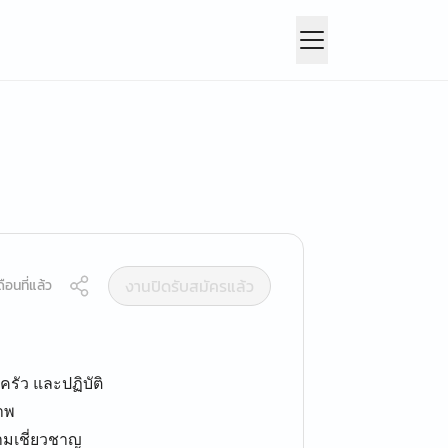
งานปิดรับสมัครแล้ว
ือนที่แล้ว
ัว และปฏิบัติ
าพ
ามเชี่ยวชาญ