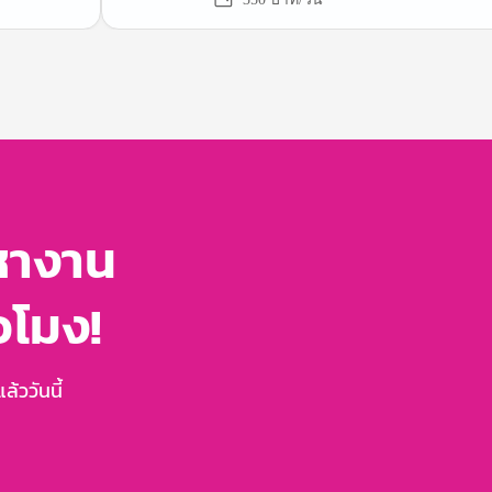
หางาน
่วโมง!
้ววันนี้