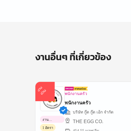
งานอื่นๆ ที่เกี่ยวข้อง
า
น
ด่
ว
ง
น
พนักงานครัว
พนักงานครัว
บริษัท กู๊ด กู๊ด เอ้ก จํากัด
งาน
THE EGG CO.
พาร์ทไทม์
1 อัตรา
454.55 บาท/วัน