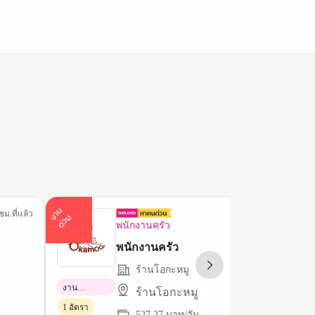
า
น
ด่
ว
ชม.ที่แล้ว
20 ชม.ที่
ง
น
พนักงานครัว
พนักงานครัว
ร้านโอกะหมู
งาน
ร้านโอกะหมู
พาร์ทไทม์
1 อัตรา
527.27 บาท/วัน