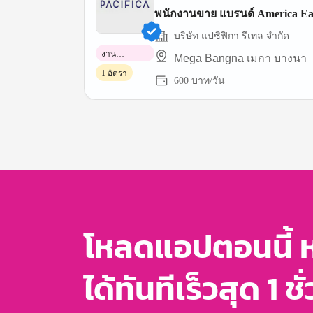
พนักงานขาย แบรนด์ America Ea
บริษัท แปซิฟิกา รีเทล จำกัด
งาน
Mega Bangna เมกา บางนา
พาร์ทไทม์
1 อัตรา
600 บาท/วัน
Item
1
of
3
โหลดแอปตอนนี้ 
ได้ทันทีเร็วสุด 1 ชั