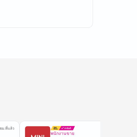
ชม.ที่แล้ว
2 ชม.ที่
พนักงานขาย