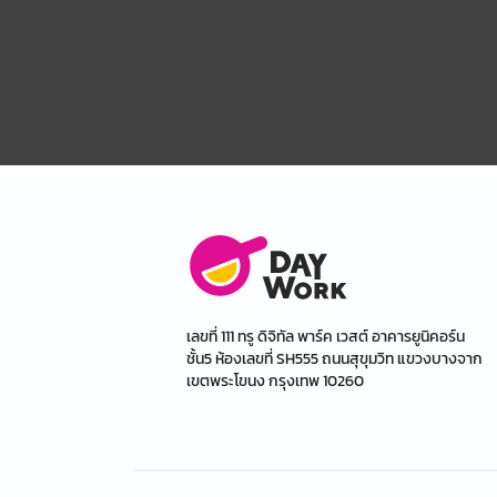
เลขที่ 111 ทรู ดิจิทัล พาร์ค เวสต์ อาคารยูนิคอร์น
ชั้น5 ห้องเลขที่ SH555 ถนนสุขุมวิท แขวงบางจาก
เขตพระโขนง กรุงเทพ 10260