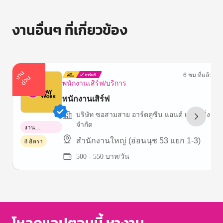
งานอื่นๆ ที่เกี่ยวข้อง
า
น
ด่
ว
6 ชม.ที่แล้ว
ง
น
พนักงานเสิร์ฟ/บริการ
พนักงานเสิร์ฟ
บริษัท ซอสามสาย อาร์ตคูซีน แอนด์ เคเตอริ่ง
จำกัด
งาน
พาร์ทไทม์
สำนักงานใหญ่ (อ่อนนุช 53 แยก 1-3)
8 อัตรา
500 - 550 บาท/วัน
Item
1
of
3