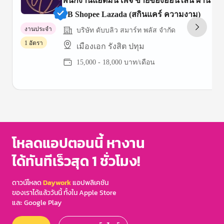
พนักงานแอดมิน เพจ ขายของออนไลน์ ผ่าน
FB Shopee Lazada (สกินแคร์ ความงาม)
งานประจำ
บริษัท ดับบลิว สมาร์ท พลัส จำกัด
1 อัตรา
เมืองเอก รังสิต ปทุม
15,000 - 18,000 บาท/เดือน
Item
1
of
3
โหลดแอปตอนนี้ หางาน
ได้ทันทีเร็วสุด 1 ชั่วโมง!
ดาวน์โหลด
Daywork
แอปพลิเคชัน
ของเราได้แล้ววันนี้ ทั้งใน Apple Store
และ Google Play