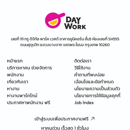
เลขที่ 111 ทรู ดิจิทัล พาร์ค เวสต์ อาคารยูนิคอร์น ชั้น5 ห้องเลขที่ SH555
ถนนสุขุมวิท แขวงบางจาก เขตพระโขนง กรุงเทพ 10260
หน้าแรก
ติดต่อเรา
บริการหาคน ช่วยจัดการ
วิธีใช้งาน
พนักงาน
คำถามที่พบบ่อย
เกี่ยวกับเรา
เงื่อนไขและข้อกำหนด
หางาน
นโยบายความเป็นส่วนตัว
หางานพาร์ทไทม์
นโยบายการใช้ข้อมูลคุกกี้
ประกาศหาพนักงาน ฟรี
Job Index
เข้าสู่ระบบเพื่อประกาศงานฟรี
หาคนด่วน เร็วสุด 1 ชั่วโมง