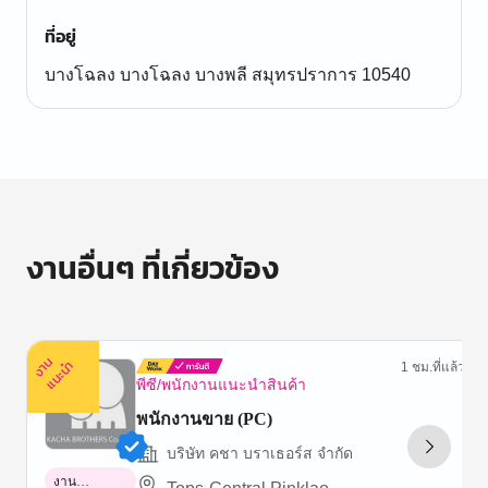
ที่อยู่
บางโฉลง บางโฉลง บางพลี สมุทรปราการ 10540
งานอื่นๆ ที่เกี่ยวข้อง
ง
น
แ
น
ะ
า
นำ
1 ชม.ที่แล้ว
พีซี/พนักงานแนะนำสินค้า
พนักงานขาย (PC)
บริษัท คชา บราเธอร์ส จำกัด
งาน