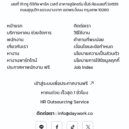
เลขที่ 111 ทรู ดิจิทัล พาร์ค เวสต์ อาคารยูนิคอร์น ชั้น5 ห้องเลขที่ SH555
ถนนสุขุมวิท แขวงบางจาก เขตพระโขนง กรุงเทพ 10260
หน้าแรก
ติดต่อเรา
บริการหาคน ช่วยจัดการ
วิธีใช้งาน
พนักงาน
คำถามที่พบบ่อย
เกี่ยวกับเรา
เงื่อนไขและข้อกำหนด
หางาน
นโยบายความเป็นส่วนตัว
หางานพาร์ทไทม์
นโยบายการใช้ข้อมูลคุกกี้
ประกาศหาพนักงาน ฟรี
Job Index
เข้าสู่ระบบเพื่อประกาศงานฟรี
หาคนด่วน เร็วสุด 1 ชั่วโมง
HR Outsourcing Service
ติดต่อเรา
:
info@daywork.co