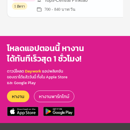
Tops-Central Pinklao
พาร์ทไทม์
1 อัตรา
700 - 840 บาท/วัน
Item
1
of
3
โหลดแอปตอนนี้ หางาน
ได้ทันทีเร็วสุด 1 ชั่วโมง!
ดาวน์โหลด
Daywork
แอปพลิเคชัน
ของเราได้แล้ววันนี้ ทั้งใน Apple Store
และ Google Play
หางาน
หางานพาร์ทไทม์