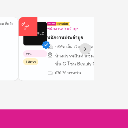
า
น
ด่
ว
ชม.ที่แล้ว
2 ชม.ที่
ง
น
พนักงานประจำบูธ
พนักงานประจำบูธ
บริษัท เอ็ม เวิลด์ จำกัด
งาน
ห้างสรรพสินค้าเซ็นทรัล สาขาชิดลม
พาร์ทไทม์
1 อัตรา
ชั้น G โซน Beauty Galerie
636.36 บาท/วัน