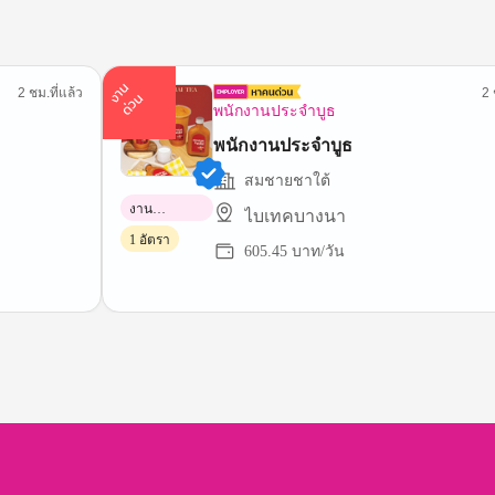
า
น
ด่
ว
2 ชม.ที่แล้ว
2 
ง
น
พนักงานประจำบูธ
พนักงานประจำบูธ
สมชายชาใต้
งาน
ไบเทคบางนา
พาร์ทไทม์
1 อัตรา
605.45 บาท/วัน