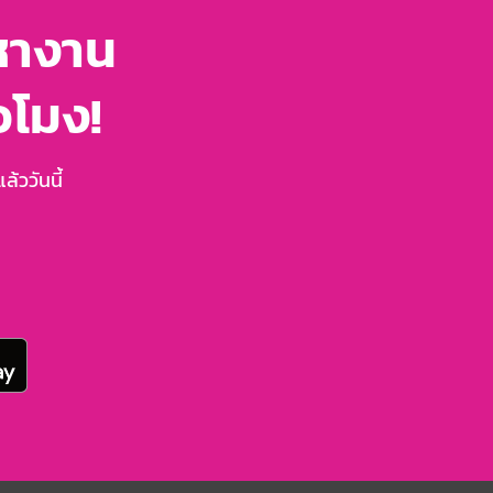
หางาน
่วโมง!
้ววันนี้