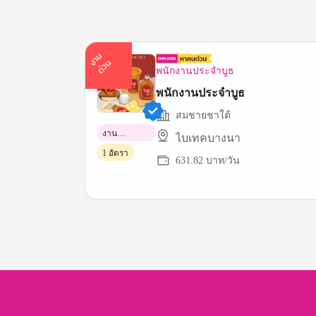
า
น
ด่
ว
ง
น
พนักงานประจำบูธ
พนักงานประจำบูธ
สมชายชาใต้
งาน
ไบเทคบางนา
พาร์ทไทม์
1 อัตรา
631.82 บาท/วัน
Item
1
of
3