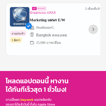
2 เดือนที่แล้ว
นักออกแบบ UX/UI
Marketing แผนก E/W
HeadhunterG
งานประจำ
ฺBangkok คลองเตย
1 อัตรา
25,000 บาท/เดือน
Item
1
of
3
โหลดแอปตอนนี้ หางาน
ได้ทันทีเร็วสุด 1 ชั่วโมง!
ดาวน์โหลด
Daywork
แอปพลิเคชัน
ของเราได้แล้ววันนี้ ทั้งใน Apple Store