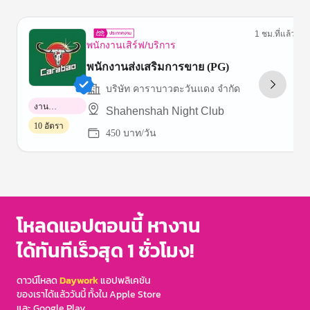
1 ชม.ที่แล้ว
พนักงานเสิร์ฟ/บริการ
พนักงานส่งเสริมการขาย (PG)
บริษัท คาราบาวตะวันแดง จำกัด
งาน
Shahenshah Night Club
พาร์ทไทม์
10 อัตรา
450 บาท/วัน
Item
1
of
3
โหลดแอปตอนนี้ หางาน
ได้ทันทีเร็วสุด 1 ชั่วโมง!
ดาวน์โหลด
Daywork
แอปพลิเคชัน
ของเราได้แล้ววันนี้ ทั้งใน Apple Store
และ Google Play