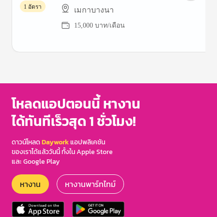
1 อัตรา
เมกาบางนา
15,000 บาท/เดือน
Item
1
of
3
โหลดแอปตอนนี้ หางาน
ได้ทันทีเร็วสุด 1 ชั่วโมง!
ดาวน์โหลด
Daywork
แอปพลิเคชัน
ของเราได้แล้ววันนี้ ทั้งใน Apple Store
และ Google Play
หางาน
หางานพาร์ทไทม์