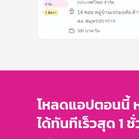
(ประเทศไทย) จำกัด
งาน
พาร์ทไทม์
14 ซอย หมู่บ้านเปรมฤทัย 
2 อัตรา
ลง, สมุทรปราการ
500 บาท/วัน
Item
1
of
3
โหลดแอปตอนนี้ 
ได้ทันทีเร็วสุด 1 ชั