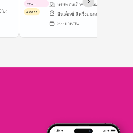
งาน
บริษัท อินเด็กซ์ ลิฟวิ่งมอลล์ จำกัด (มหาชน
พาร์ทไทม์
์วิส
4 อัตรา
อินเด็กซ์ ลิฟวิ่งมอลล์ หาดใหญ่
500 บาท/วัน