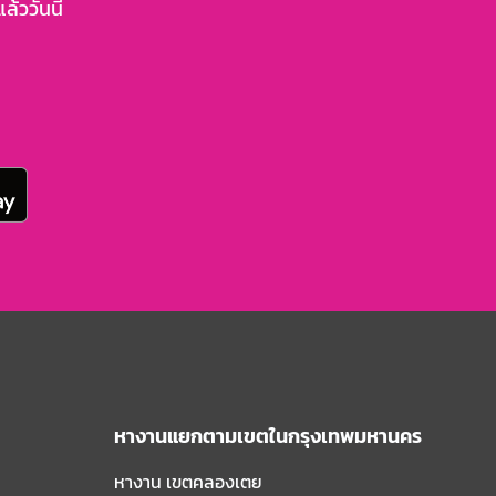
้ววันนี้
หางานแยกตามเขตในกรุงเทพมหานคร
หางาน เขตคลองเตย