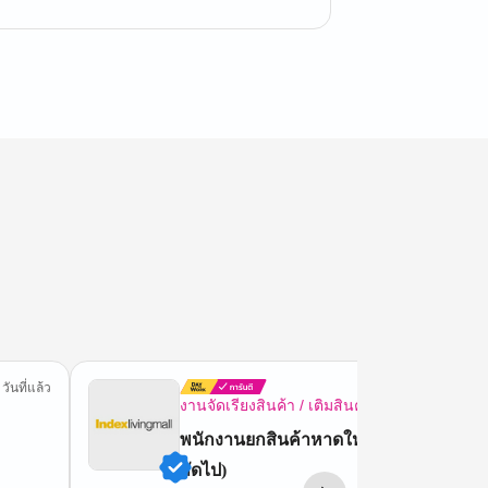
 วันที่แล้ว
7 ชม.ที่
งานจัดเรียงสินค้า / เติมสินค้า
พนักงานยกสินค้าหาดใหญ่ (จ่ายค่าแรงวั
ถัดไป)