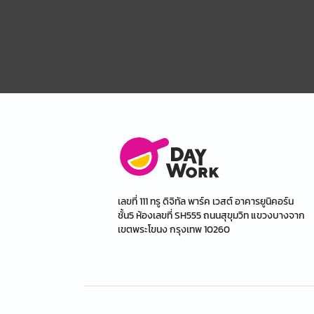
เลขที่ 111 ทรู ดิจิทัล พาร์ค เวสต์ อาคารยูนิคอร์น
ชั้น5 ห้องเลขที่ SH555 ถนนสุขุมวิท แขวงบางจาก
เขตพระโขนง กรุงเทพ 10260