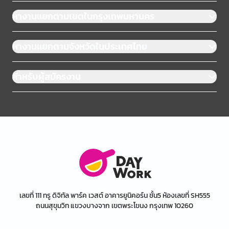
หางานแยกตามเขตในกรุงเทพมหานคร
หางานแยกตามจังหวัดในประเทศไทย
สำหรับผู้สมัครงาน
เลขที่ 111 ทรู ดิจิทัล พาร์ค เวสต์ อาคารยูนิคอร์น ชั้น5 ห้องเลขที่ SH555
ถนนสุขุมวิท แขวงบางจาก เขตพระโขนง กรุงเทพ 10260