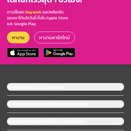
ดาวน์โหลด
Daywork
แอปพลิเคชัน
ของเราได้แล้ววันนี้ ทั้งใน Apple Store
และ Google Play
หางาน
หางานพาร์ทไทม์
หางานแยกตามประเภทงาน
หางานแยกตามเขตในกรุงเทพมหานคร
หางานแยกตามจังหวัดในประเทศไทย