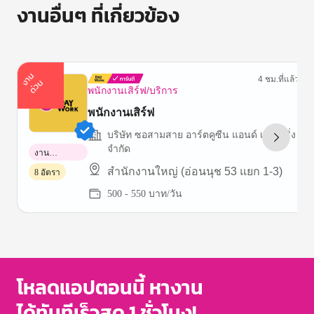
งานอื่นๆ ที่เกี่ยวข้อง
า
น
ด่
ว
4 ชม.ที่แล้ว
ง
น
พนักงานเสิร์ฟ/บริการ
พนักงานเสิร์ฟ
บริษัท ซอสามสาย อาร์ตคูซีน แอนด์ เคเตอริ่ง
จำกัด
งาน
พาร์ทไทม์
สำนักงานใหญ่ (อ่อนนุช 53 แยก 1-3)
8 อัตรา
500 - 550 บาท/วัน
Item
1
of
3
โหลดแอปตอนนี้ หางาน
ได้ทันทีเร็วสุด 1 ชั่วโมง!