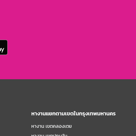
หางานแยกตามเขตในกรุงเทพมหานคร
หางาน เขตคลองเตย
หางาน เขตปทุมวัน