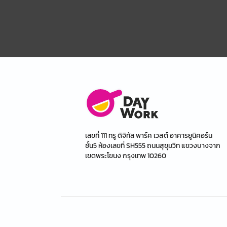
เลขที่ 111 ทรู ดิจิทัล พาร์ค เวสต์ อาคารยูนิคอร์น
ชั้น5 ห้องเลขที่ SH555 ถนนสุขุมวิท แขวงบางจาก
เขตพระโขนง กรุงเทพ 10260