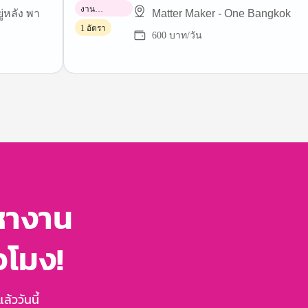
งาน
ู่หลัง พา
Matter Maker - One Bangkok
พาร์ทไทม์
1 อัตรา
600 บาท/วัน
หางาน
่วโมง!
้ววันนี้