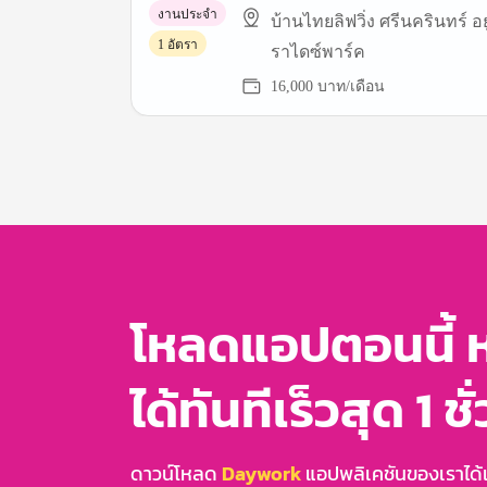
งานประจำ
บ้านไทยลิฟวิ่ง ศรีนครินทร์ อย
1 อัตรา
ราไดซ์พาร์ค
16,000 บาท/เดือน
Item
1
of
3
โหลดแอปตอนนี้ 
ได้ทันทีเร็วสุด 1 ชั
ดาวน์โหลด
Daywork
แอปพลิเคชันของเราได้แล