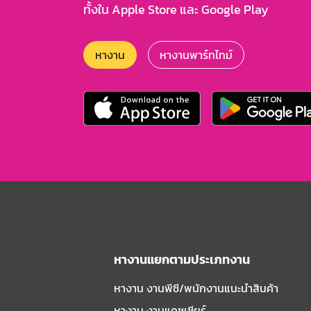
ทั้งใน Apple Store และ Google Play
หางาน
หางานพาร์ทไทม์
หางานแยกตามประเภทงาน
หางาน งานพีซี/พนักงานแนะนําสินค้า
หางาน งานแคชเชียร์