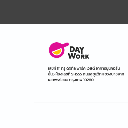
เลขที่ 111 ทรู ดิจิทัล พาร์ค เวสต์ อาคารยูนิคอร์น
ชั้น5 ห้องเลขที่ SH555 ถนนสุขุมวิท แขวงบางจาก
เขตพระโขนง กรุงเทพ 10260