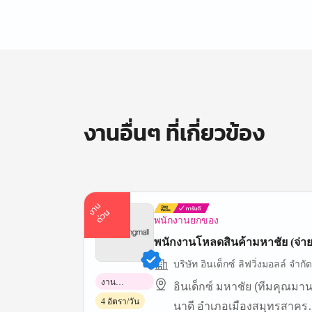
งานอื่นๆ ที่เกี่ยวข้อง
า
น
ด่
ว
ง
น
พนักงานยกของ
พนักงานโหลดสินค้ามหาชัย (จ่าย
บริษัท อินเด็กซ์ ลิฟวิ่งมอลล์ จำก
งาน
อินเด็กซ์ มหาชัย (ทีมคุณมา
พาร์ทไทม์
4 อัตรา/วัน
นาดี อำเภอเมืองสมุทรสาคร