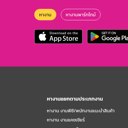
หางาน
หางานพาร์ทไทม์
หางานแยกตามประเภทงาน
หางาน งานพีซี/พนักงานแนะนําสินค้า
หางาน งานแคชเชียร์