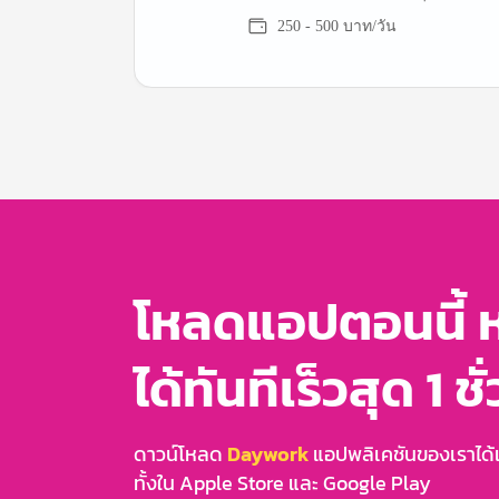
สมุทรสาคร
250 - 500 บาท/วัน
Item
1
of
3
โหลดแอปตอนนี้ 
ได้ทันทีเร็วสุด 1 ชั
ดาวน์โหลด
Daywork
แอปพลิเคชันของเราได้แล
ทั้งใน Apple Store และ Google Play