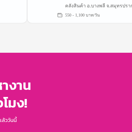
คลังสินค้า อ.บางพลี จ.สมุทรปร
(บางนา กม.19)
550 - 1,100 บาท/วัน
หางาน
่วโมง!
้ววันนี้