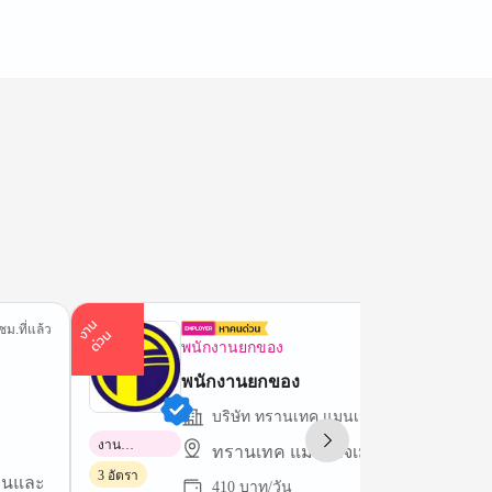
า
น
ด่
ว
ชม.ที่แล้ว
2 ชม.ที่
ง
น
พนักงานยกของ
พนักงานยกของ
บริษัท ทรานเทค แมนเนจเม้นท์ กรุ๊ปส์ จำกั
งาน
ทรานเทค แมนเนจเม้นท์ กรุ๊ปส์ จำกัด
พาร์ทไทม์
3 อัตรา
งานและ
410 บาท/วัน