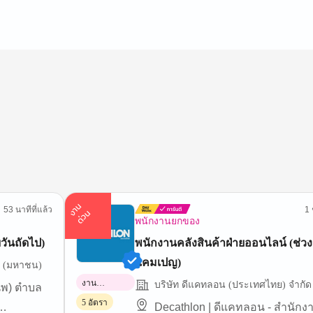
า
น
ด่
ว
53 นาทีที่แล้ว
1 
ง
น
พนักงานยกของ
วันถัดไป)
พนักงานคลังสินค้าฝ่ายออนไลน์ (ช่วง
แคมเปญ)
ัด (มหาชน)
งาน
บริษัท ดีแคทลอน (ประเทศไทย) จำกัด
นพ) ตำบล
พาร์ทไทม์
5 อัตรา
Decathlon | ดีแคทลอน - สำนัก