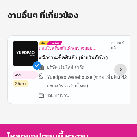
งานอื่นๆ ที่เกี่ยวข้อง
21 ชม.ที่
งานนับสต็อกสินค้า/ตรวจสอบ
แล้ว
ทรัพย์สิน
พนักงานเช็คสินค้า (จ่ายวันถัดไป)
บริษัท เริ่มใหม่ จำกัด
งาน
Yuedpao Warehouse (ซอย เพิ่มสิน 42
พาร์ทไทม์
2 อัตรา
แขวง/เขต สายไหม)
450 บาท/วัน
Item
1
of
3
โหลดแอปตอนนี้ หางาน