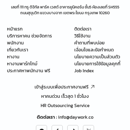
เลขที่ 111 ทรู ดิจิทัล พาร์ค เวสต์ อาคารยูนิคอร์น ชั้น5 ห้องเลขที่ SH555
ถนนสุขุมวิท แขวงบางจาก เขตพระโขนง กรุงเทพ 10260
หน้าแรก
ติดต่อเรา
บริการหาคน ช่วยจัดการ
วิธีใช้งาน
พนักงาน
คำถามที่พบบ่อย
เกี่ยวกับเรา
เงื่อนไขและข้อกำหนด
หางาน
นโยบายความเป็นส่วนตัว
หางานพาร์ทไทม์
นโยบายการใช้ข้อมูลคุกกี้
ประกาศหาพนักงาน ฟรี
Job Index
เข้าสู่ระบบเพื่อประกาศงานฟรี
หาคนด่วน เร็วสุด 1 ชั่วโมง
HR Outsourcing Service
ติดต่อเรา
:
info@daywork.co