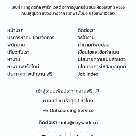
เลขที่ 111 ทรู ดิจิทัล พาร์ค เวสต์ อาคารยูนิคอร์น ชั้น5 ห้องเลขที่ SH555
ถนนสุขุมวิท แขวงบางจาก เขตพระโขนง กรุงเทพ 10260
หน้าแรก
ติดต่อเรา
บริการหาคน ช่วยจัดการ
วิธีใช้งาน
พนักงาน
คำถามที่พบบ่อย
เกี่ยวกับเรา
เงื่อนไขและข้อกำหนด
หางาน
นโยบายความเป็นส่วนตัว
หางานพาร์ทไทม์
นโยบายการใช้ข้อมูลคุกกี้
ประกาศหาพนักงาน ฟรี
Job Index
เข้าสู่ระบบเพื่อประกาศงานฟรี
หาคนด่วน เร็วสุด 1 ชั่วโมง
HR Outsourcing Service
ติดต่อเรา
:
info@daywork.co