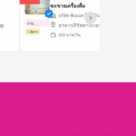
ชง/ขายเครื่องดื่ม
บริษัท พีเอเอส โกลเด้น ไตรแองเกิ้ล จำกัด
งาน
ng
อาคารภิรัชทาวเวอร์ แอท เอ็มควอเทีย
พาร์ทไทม์
1 อัตรา
410 บาท/วัน