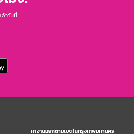
้ววันนี้
หางานแยกตามเขตในกรุงเทพมหานคร