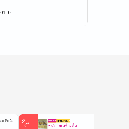
10110
า
น
ด่
ว
ชม.ที่แล้ว
3 ชม.ที่
ง
น
ชง/ขายเครื่องดื่ม