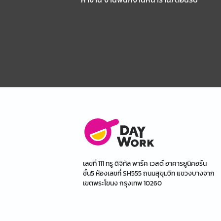
เลขที่ 111 ทรู ดิจิทัล พาร์ค เวสต์ อาคารยูนิคอร์น
ชั้น5 ห้องเลขที่ SH555 ถนนสุขุมวิท แขวงบางจาก
เขตพระโขนง กรุงเทพ 10260