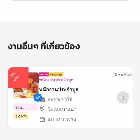
งานอื่นๆ ที่เกี่ยวข้อง
า
น
ด่
ว
13 ชม.ที่แล้ว
ง
น
พนักงานประจำบูธ
พนักงานประจำบูธ
สมชายชาใต้
งาน
ไบเทคบางนา
พาร์ทไทม์
1 อัตรา
631.82 บาท/วัน
Item
1