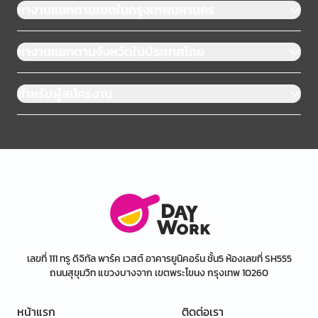
หางานแยกตามเขตในกรุงเทพมหานคร
หางานแยกตามจังหวัดในประเทศไทย
สำหรับผู้สมัครงาน
เลขที่ 111 ทรู ดิจิทัล พาร์ค เวสต์ อาคารยูนิคอร์น ชั้น5 ห้องเลขที่ SH555
ถนนสุขุมวิท แขวงบางจาก เขตพระโขนง กรุงเทพ 10260
หน้าแรก
ติดต่อเรา