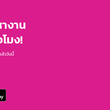
หางาน
่วโมง!
้ววันนี้