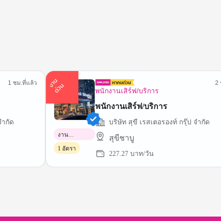
า
น
ด่
ว
1 ชม.ที่แล้ว
2 
ง
น
พนักงานเสิร์ฟ/บริการ
พนักงานเสิร์ฟ/บริการ
จำกัด
บริษัท สุขี เรสเตอรองท์ กรุ๊ป จำกัด
งาน
สุขีชาบู
พาร์ทไทม์
1 อัตรา
227.27 บาท/วัน