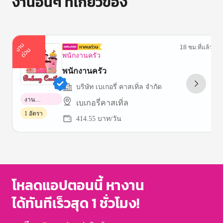
งานอื่นๆ ที่เกี่ยวข้อง
า
น
ด่
ว
18 ชม.ที่แล้ว
ง
น
พนักงานครัว
พนักงานครัว
บริษัท เบเกอรี่ คาสเทิ่ล จำกัด
งาน
เบเกอรี่คาสเทิ่ล
พาร์ทไทม์
1 อัตรา
414.55 บาท/วัน
Item
1
of
3
โหลดแอปตอนนี้ หางาน
ได้ทันทีเร็วสุด 1 ชั่วโมง!