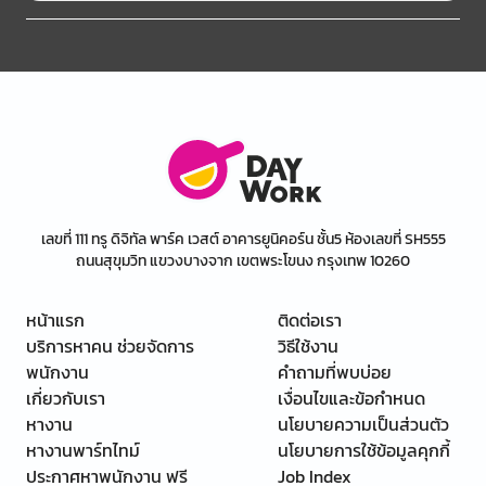
เลขที่ 111 ทรู ดิจิทัล พาร์ค เวสต์ อาคารยูนิคอร์น ชั้น5 ห้องเลขที่ SH555
ถนนสุขุมวิท แขวงบางจาก เขตพระโขนง กรุงเทพ 10260
หน้าแรก
ติดต่อเรา
บริการหาคน ช่วยจัดการ
วิธีใช้งาน
พนักงาน
คำถามที่พบบ่อย
เกี่ยวกับเรา
เงื่อนไขและข้อกำหนด
หางาน
นโยบายความเป็นส่วนตัว
หางานพาร์ทไทม์
นโยบายการใช้ข้อมูลคุกกี้
ประกาศหาพนักงาน ฟรี
Job Index