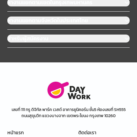
หางานแยกตามเขตในกรุงเทพมหานคร
หางานแยกตามจังหวัดในประเทศไทย
สำหรับผู้สมัครงาน
เลขที่ 111 ทรู ดิจิทัล พาร์ค เวสต์ อาคารยูนิคอร์น ชั้น5 ห้องเลขที่ SH555
ถนนสุขุมวิท แขวงบางจาก เขตพระโขนง กรุงเทพ 10260
หน้าแรก
ติดต่อเรา