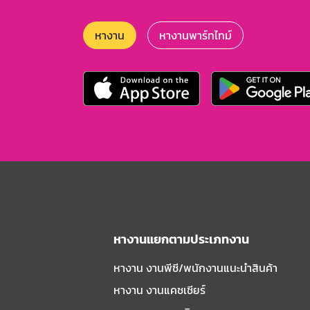
หางาน
หางานพาร์ทไทม์
หางานแยกตามประเภทงาน
หางาน งานพีซี/พนักงานแนะนําสินค้า
หางาน งานแคชเชียร์