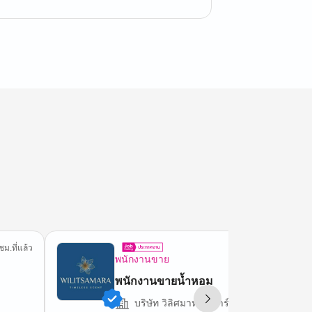
ชม.ที่แล้ว
13 ชม.ที่
พนักงานขาย
พนักงานขายน้ำหอม
บริษัท วิลิศมาหรา พาร์ฟูมส์ จำกัด