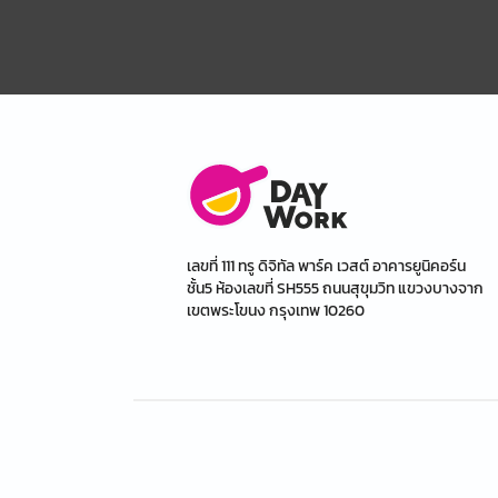
เลขที่ 111 ทรู ดิจิทัล พาร์ค เวสต์ อาคารยูนิคอร์น
ชั้น5 ห้องเลขที่ SH555 ถนนสุขุมวิท แขวงบางจาก
เขตพระโขนง กรุงเทพ 10260