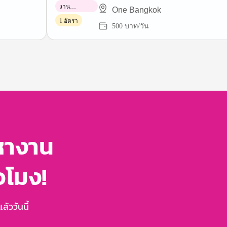
งาน
One Bangkok
พาร์ทไทม์
1 อัตรา
500 บาท/วัน
หางาน
่วโมง!
้ววันนี้