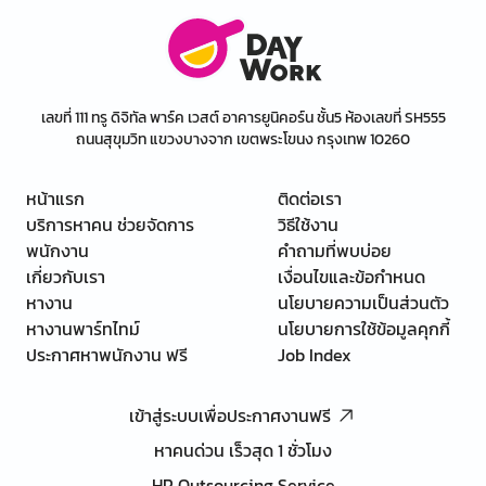
เลขที่ 111 ทรู ดิจิทัล พาร์ค เวสต์ อาคารยูนิคอร์น ชั้น5 ห้องเลขที่ SH555
ถนนสุขุมวิท แขวงบางจาก เขตพระโขนง กรุงเทพ 10260
หน้าแรก
ติดต่อเรา
บริการหาคน ช่วยจัดการ
วิธีใช้งาน
พนักงาน
คำถามที่พบบ่อย
เกี่ยวกับเรา
เงื่อนไขและข้อกำหนด
หางาน
นโยบายความเป็นส่วนตัว
หางานพาร์ทไทม์
นโยบายการใช้ข้อมูลคุกกี้
ประกาศหาพนักงาน ฟรี
Job Index
เข้าสู่ระบบเพื่อประกาศงานฟรี
หาคนด่วน เร็วสุด 1 ชั่วโมง
HR Outsourcing Service