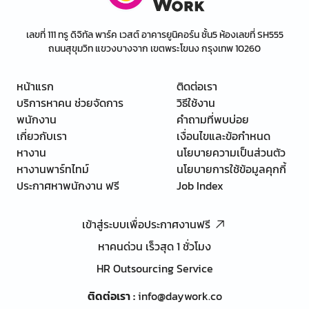
เลขที่ 111 ทรู ดิจิทัล พาร์ค เวสต์ อาคารยูนิคอร์น ชั้น5 ห้องเลขที่ SH555
ถนนสุขุมวิท แขวงบางจาก เขตพระโขนง กรุงเทพ 10260
หน้าแรก
ติดต่อเรา
บริการหาคน ช่วยจัดการ
วิธีใช้งาน
พนักงาน
คำถามที่พบบ่อย
เกี่ยวกับเรา
เงื่อนไขและข้อกำหนด
หางาน
นโยบายความเป็นส่วนตัว
หางานพาร์ทไทม์
นโยบายการใช้ข้อมูลคุกกี้
ประกาศหาพนักงาน ฟรี
Job Index
เข้าสู่ระบบเพื่อประกาศงานฟรี
หาคนด่วน เร็วสุด 1 ชั่วโมง
HR Outsourcing Service
ติดต่อเรา
:
info@daywork.co