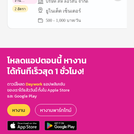
งาน
บริษัท สห ลอว์สัน จำกัด
พาร์ทไทม์
2 อัตรา
ยูไนเต็ด เซ็นเตอร์
500 - 1,000 บาท/วัน
Item
1
of
3
โหลดแอปตอนนี้ หางาน
ได้ทันทีเร็วสุด 1 ชั่วโมง!
ดาวน์โหลด
Daywork
แอปพลิเคชัน
ของเราได้แล้ววันนี้ ทั้งใน Apple Store
และ Google Play
หางาน
หางานพาร์ทไทม์