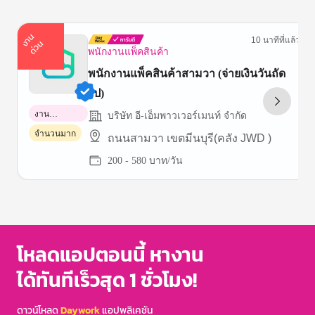
า
น
ด่
ว
10 นาทีที่แล้ว
ง
น
พนักงานแพ็คสินค้า
พนักงานแพ็คสินค้าสามวา (จ่ายเงินวันถัด
ไป)
งาน
บริษัท อี-เอ็มพาวเวอร์เมนท์ จำกัด
พาร์ทไทม์
จำนวนมาก
ถนนสามวา เขตมีนบุรี(คลัง JWD )
200 - 580 บาท/วัน
Item
1
of
3
โหลดแอปตอนนี้ หางาน
ได้ทันทีเร็วสุด 1 ชั่วโมง!
ดาวน์โหลด
Daywork
แอปพลิเคชัน