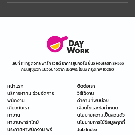
เลขที่ 111 ทรู ดิจิทัล พาร์ค เวสต์ อาคารยูนิคอร์น ชั้น5 ห้องเลขที่ SH555
ถนนสุขุมวิท แขวงบางจาก เขตพระโขนง กรุงเทพ 10260
หน้าแรก
ติดต่อเรา
บริการหาคน ช่วยจัดการ
วิธีใช้งาน
พนักงาน
คำถามที่พบบ่อย
เกี่ยวกับเรา
เงื่อนไขและข้อกำหนด
หางาน
นโยบายความเป็นส่วนตัว
หางานพาร์ทไทม์
นโยบายการใช้ข้อมูลคุกกี้
ประกาศหาพนักงาน ฟรี
Job Index