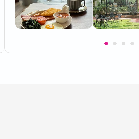
Item
1
of
4