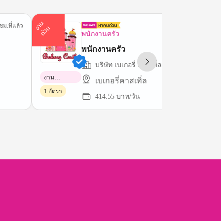
า
น
ด่
ว
ชม.ที่แล้ว
8 ชม.ที่
ง
น
พนักงานครัว
พนักงานครัว
บริษัท เบเกอรี่ คาสเทิ่ล จำกัด
งาน
เบเกอรี่คาสเทิ่ล
พาร์ทไทม์
1 อัตรา
414.55 บาท/วัน