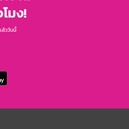
่วโมง!
้ววันนี้