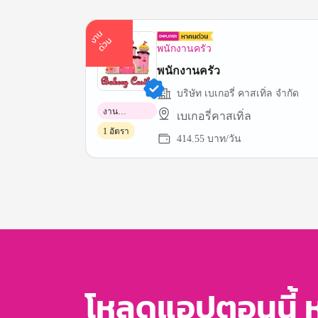
า
น
ด่
ว
ง
น
พนักงานครัว
พนักงานครัว
บริษัท เบเกอรี่ คาสเทิ่ล จำกัด
งาน
เบเกอรี่คาสเทิ่ล
พาร์ทไทม์
1 อัตรา
414.55 บาท/วัน
Item
1
of
3
โหลดแอปตอนนี้ 