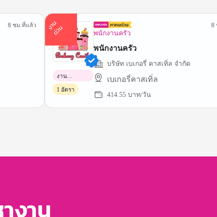
า
น
ด่
ว
8 ชม.ที่แล้ว
8 
ง
น
พนักงานครัว
พนักงานครัว
บริษัท เบเกอรี่ คาสเทิ่ล จำกัด
งาน
เบเกอรี่คาสเทิ่ล
พาร์ทไทม์
1 อัตรา
414.55 บาท/วัน
หางาน