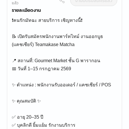
งานปิดรับสมัครแล้ว
แล้ว
รายละเอียดงาน
❗️คนรักมัทฉะ สายบริการ เชิญทางนี้❗️
📝 เปิดรับสมัครพนักงานพาร์ทไทม์ งานออกบูธ
(แคชเชียร์) Teamakase Matcha
📍 สถานที่: Gourmet Market ชั้น G พารากอน
📅 วันที่ 1–15 กรกฎาคม 2569
✨ ตำแหน่ง : พนักงานรับออเดอร์ / แคชเชียร์ / POS
✨ คุณสมบัติ ✨
✅ อายุ 20–35 ปี
✅ บุคลิกดี ยิ้มแย้ม รักงานบริการ