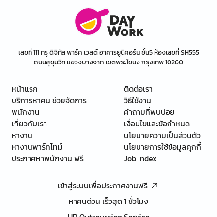
เลขที่ 111 ทรู ดิจิทัล พาร์ค เวสต์ อาคารยูนิคอร์น ชั้น5 ห้องเลขที่ SH555
ถนนสุขุมวิท แขวงบางจาก เขตพระโขนง กรุงเทพ 10260
หน้าแรก
ติดต่อเรา
บริการหาคน ช่วยจัดการ
วิธีใช้งาน
พนักงาน
คำถามที่พบบ่อย
เกี่ยวกับเรา
เงื่อนไขและข้อกำหนด
หางาน
นโยบายความเป็นส่วนตัว
หางานพาร์ทไทม์
นโยบายการใช้ข้อมูลคุกกี้
ประกาศหาพนักงาน ฟรี
Job Index
เข้าสู่ระบบเพื่อประกาศงานฟรี
หาคนด่วน เร็วสุด 1 ชั่วโมง
HR Outsourcing Service