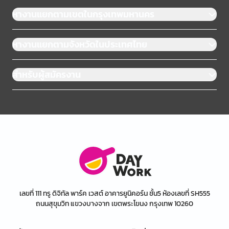
หางานแยกตามเขตในกรุงเทพมหานคร
หางานแยกตามจังหวัดในประเทศไทย
สำหรับผู้สมัครงาน
เลขที่ 111 ทรู ดิจิทัล พาร์ค เวสต์ อาคารยูนิคอร์น ชั้น5 ห้องเลขที่ SH555
ถนนสุขุมวิท แขวงบางจาก เขตพระโขนง กรุงเทพ 10260