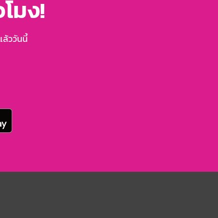
่วโมง!
้ววันนี้