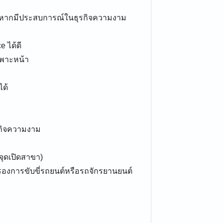
 ปี หากมีประสบการณ์ในธุรกิจความงาม
 ได้ดี
พาะหน้า
ด้
รกิจความงาม
จุดเปิดสาขา)
องการขับขี่รถยนต์หรือรถจักรยานยนต์