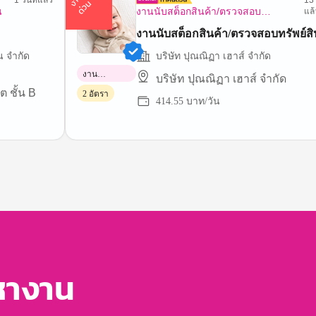
า
น
ด่
ว
1 วันที่แล้ว
13 
ง
น
น
งานนับสต็อกสินค้า/ตรวจสอบ
แล้
ทรัพย์สิน
งานนับสต็อกสินค้า/ตรวจสอบทรัพย์สิ
น จำกัด
บริษัท ปุณณิฏา เฮาส์ จำกัด
งาน
บริษัท ปุณณิฏา เฮาส์ จำกัด
พาร์ทไทม์
ต ชั้น B
2 อัตรา
414.55 บาท/วัน
หางาน