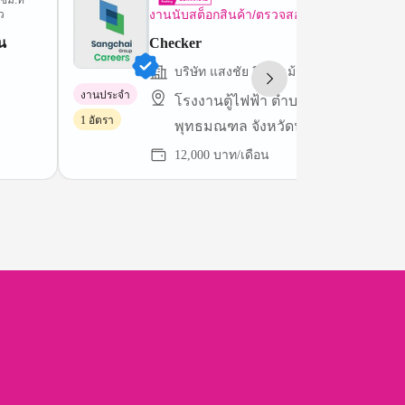
ชม.ที่
3 วันที
งานนับสต็อกสินค้า/ตรวจสอบทรัพย์สิน
ว
น
Checker
บริษัท แสงชัย อีควิพเม้นท์ จำกัด
งานประจำ
โรงงานตู้ไฟฟ้า ตำบลศาลายา อำเภอ
1 อัตรา
พุทธมณฑล จังหวัดนครปฐม 73170
12,000 บาท/เดือน