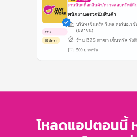
งานนับสต็อกสินค้า/ตรวจสอบทรัพย์สิ
พนักงานตรวจนับสินค้า
บริษัท เซ็นทรัล รีเทล คอร์ปอเรชั่
(มหาชน)
งาน
พาร์ทไทม์
ร้าน B2S สาขา เซ็นทรัล รังสิ
10 อัตรา
500 บาท/วัน
Item
1
of
3
โหลดแอปตอนนี้ 