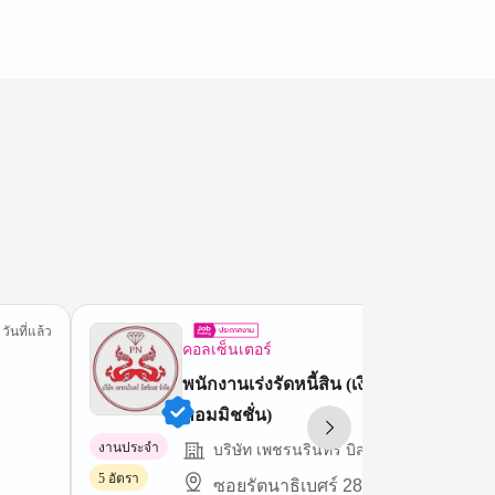
 วันที่แล้ว
8 ชม.ที่
คอลเซ็นเตอร์
พนักงานเร่งรัดหนี้สิน (เงินเดือน +
คอมมิชชั่น)
งานประจำ
บริษัท เพชรนรินทร์ บิสซิเนส จำกัด
5 อัตรา
ซอยรัตนาธิเบศร์ 28 นนทบุรี