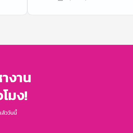
หางาน
่วโมง!
้ววันนี้