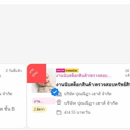
า
น
ด่
ว
2 วันที่แล้ว
16 
ง
น
น
งานนับสต็อกสินค้า/ตรวจสอบ
แล้
ทรัพย์สิน
งานนับสต็อกสินค้า/ตรวจสอบทรัพย์สิ
น จำกัด
บริษัท ปุณณิฏา เฮาส์ จำกัด
งาน
บริษัท ปุณณิฏา เฮาส์ จำกัด
พาร์ทไทม์
ต ชั้น B
2 อัตรา
414.55 บาท/วัน