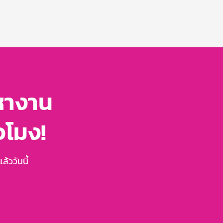
หางาน
่วโมง!
้ววันนี้