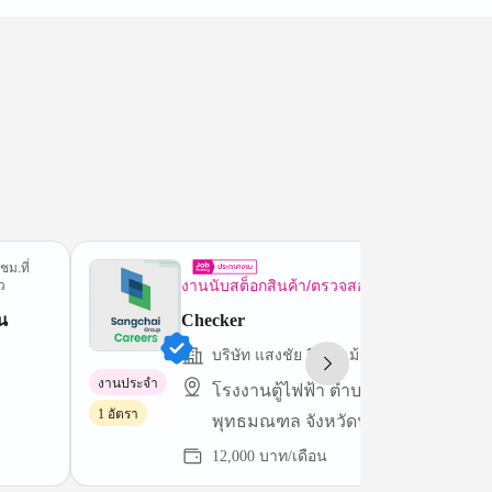
ชม.ที่
3 วันที
งานนับสต็อกสินค้า/ตรวจสอบทรัพย์สิน
ว
น
Checker
บริษัท แสงชัย อีควิพเม้นท์ จำกัด
งานประจำ
โรงงานตู้ไฟฟ้า ตำบลศาลายา อำเภอ
1 อัตรา
พุทธมณฑล จังหวัดนครปฐม 73170
12,000 บาท/เดือน