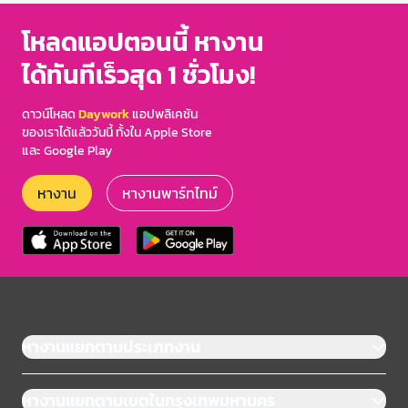
3
โหลดแอปตอนนี้ หางาน
ได้ทันทีเร็วสุด 1 ชั่วโมง!
ดาวน์โหลด
Daywork
แอปพลิเคชัน
ของเราได้แล้ววันนี้ ทั้งใน Apple Store
และ Google Play
หางาน
หางานพาร์ทไทม์
หางานแยกตามประเภทงาน
หางานแยกตามเขตในกรุงเทพมหานคร