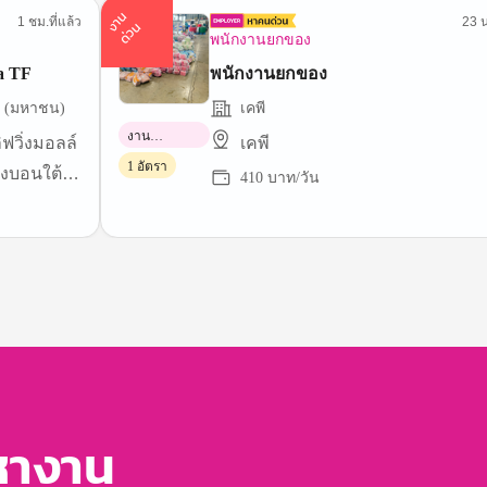
า
น
ด่
ว
1 ชม.ที่แล้ว
23 น
ง
น
พนักงานยกของ
a TF
พนักงานยกของ
ัด (มหาชน)
เคพี
งาน
ิฟวิ่งมอลล์
เคพี
พาร์ทไทม์
1 อัตรา
งบอนใต้ -
410 บาท/วัน
หางาน