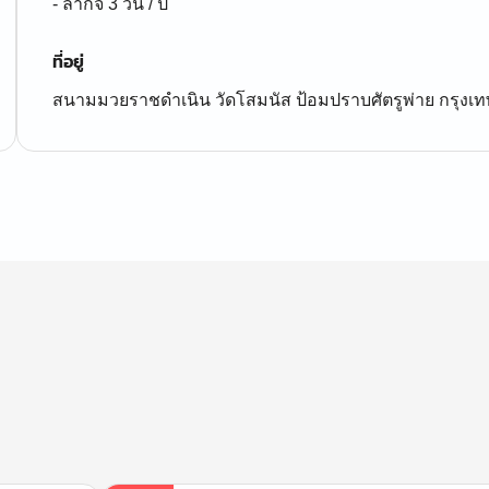
- ลากิจ 3 วัน / ปี
ที่อยู่
สนามมวยราชดำเนิน วัดโสมนัส ป้อมปราบศัตรูพ่าย กรุง