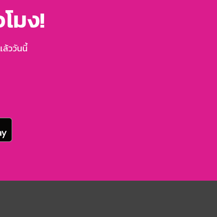
่วโมง!
้ววันนี้