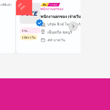
า
น
ด่
ว
าทีที่แล้ว
1 ชม.ที่
ง
น
พนักงานยกของ
พนักงานยกของ (จ่ายวันถัดไป)
บริษัท ฟิ้วซ์ โพสต์ จำกัด (สำนักงานใหญ่)
งาน
เซ็นทรัล ชลบุรี
พาร์ทไทม์
4 อัตรา/วัน
400 บาท/วัน